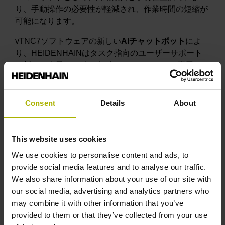
り、手動操作の必要性が軽減され、作業時間の短縮が
可能になります。
vTNC7ソフトウェアの新しい
AI
チャットボット
によ
り、HEIDENHAINはタスク指向のユーザーサポート
を新たな次元へと引き上げています。vTNC7専用のス
マートアシスタントは、プログラミングシステムの全
機能を網羅し、操作とプログラム作成に関する質問に
対して、専門用語を使わずに回答します。また、プロ
Consent
Details
About
グラミングの支援やヒントの提供に加え、Klartextコ
ードによるプログラム提案も行います。このようにし
て、ユーザーは仮想トレーナーの恩恵も受けることが
This website uses cookies
できます。この新しいアシスタントは、人工知能に関
We use cookies to personalise content and ads, to
するHEIDENHAINの豊富な経験を基に開発されてお
provide social media features and to analyse our traffic.
り、継続的な開発プロセスにおける新たなマイルスト
We also share information about your use of our site with
ーンとなるものです。HEIDENHAINにおけるAI技術
our social media, advertising and analytics partners who
の継続的な活用を反映し、革新的な研究がいかにして
may combine it with other information that you’ve
実用的なサポートへと応用されるかを示しています。
provided to them or that they’ve collected from your use