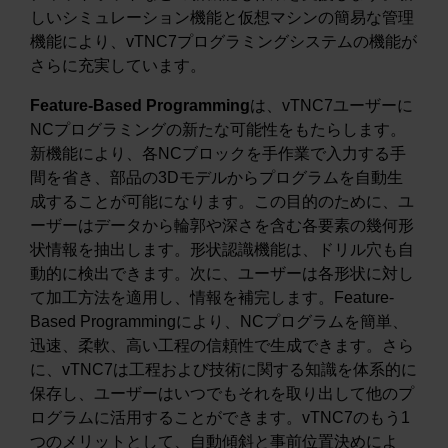
しいシミュレーション機能と仮想マシンの簡易な管理
機能により、vTNC7プログラミングシステムの機能が
さらに充実しています。
Feature-Based Programming
は、vTNC7ユーザーに
NCプログラミングの新たな可能性をもたらします。
新機能により、各NCブロックを手作業で入力する手
間を省き、部品の3Dモデルからプログラムを自動生
成することが可能になります。この目的のために、ユ
ーザーはデータから輪郭や深さを含む各要素の幾何形
状情報を抽出します。形状認識機能は、ドリル穴も自
動的に検出できます。次に、ユーザーは各形状に対し
て加工方法を適用し、情報を補完します。Feature-
Based Programmingにより、NCプログラムを簡単、
迅速、柔軟、高い工程の信頼性で生成できます。さら
に、vTNC7は工程および技術に関する知識を体系的に
保存し、ユーザーはいつでもそれを取り出して他のプ
ログラムに活用することができます。vTNC7のもう1
つのメリットとして、自動傾斜と事前位置決めによ