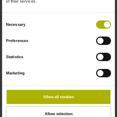
of their services.
新しい
Klartext Converter
は、Feature-Based
Programmingを用いてvTNC7で生成されたNCプログ
ラムを、必要なソフトウェアオプションを備えていな
Consent
いTNC7以前のCNC装置でも使用できるように変換し
Necessary
Selection
ます。また、TNC7の一部のサイクルを旧型のCNC装
置でも実行可能にします。これにより、追加のプログ
ラミング作業を行わずに、スムーズな後方互換性と日
Preferences
常使用における高い柔軟性が実現されます。
Statistics
また、vTNC7は各種
シミュレーション機能
に対応する
実用的な新ツールも提供しています。シミュレーショ
ンされたTCP経路上で、機械の運動特性全体を考慮し
Marketing
ながら工具経路を早送りや巻き戻しをすることで、重
要な移動動作を詳細に確認できます。自動生成される
シミュレーションログにより、生成されたNCプログ
ラムの検証が容易になり、高速かつ信頼性の高いエラ
Allow all cookies
ー解析が可能になります。
「vTNC7用デジタルツイン」サービスでは、複数の仮
Allow selection