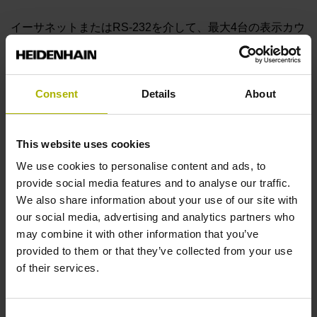
イーサネットまたはRS-232を介して、最大4台の表示カウ
ンタを接続できます。本ソフトウェアは、GAGE-CHEK
2000およびその他の互換性のある表示カウンタに対応
し、高い柔軟性でデータ収集を可能にします。
Consent
Details
About
直感的な操作
This website uses cookies
接続ウィザードがセットアッププロセス全体をガイドしま
We use cookies to personalise content and ads, to
す。コンテキストに応じたGUIにより、利用可能な機能の
provide social media features and to analyse our traffic.
みを表示することで、直感的な操作ガイダンスを実現しま
We also share information about your use of our site with
す。
our social media, advertising and analytics partners who
may combine it with other information that you’ve
provided to them or that they’ve collected from your use
汎用性の高いデータ処理
of their services.
Excel、テキストフィールド、またはカーソル位置へデー
タを直接転送できます。SAP、測定ログ、統計分析などで
Consent