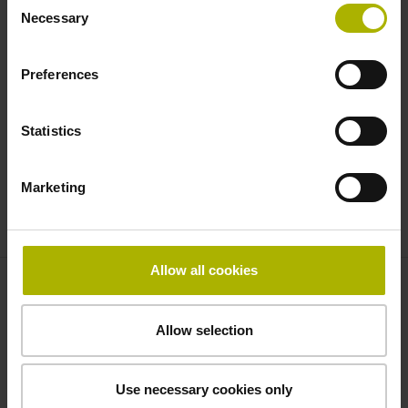
の利用に最適で、後続のデータ処理や評価を容易にしま
Necessary
Selection
す。
Preferences
リモート操作とステータス照会
Statistics
PCから接続されたデジタル表示カウンタをリモートで制
御することができます。位置や原点の照会結果は瞬時に表
Marketing
示され、作業時間の短縮とプロセスの最適化に貢献しま
す。
Allow all cookies
お問い合わせ先 – 営業部
Allow selection
営業部
+81 3 3234 7781
sales@heidenhain.co.jp
Use necessary cookies only