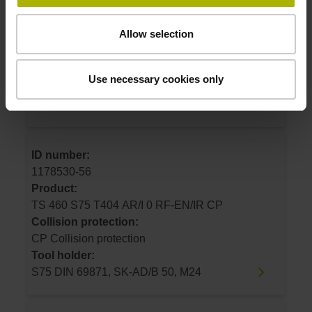
1178530-55
Product:
Allow selection
TS 460 S69 T404 AR/I 0 RF-EN/IR CP
Collision protection:
CP Collision protection
Use necessary cookies only
Tool holder:
S69 DIN 69893, HSK-A 63
ID number:
1178530-56
Product:
TS 460 S75 T404 AR/I 0 RF-EN/IR CP
Collision protection:
CP Collision protection
Tool holder:
S75 DIN 69871, SK-AD/B 50, M24