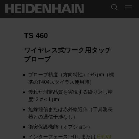
TS 460
ワイヤレス式ワーク用タッチ
プローブ
プローブ精度（方向特性）: ±5 µm（標
準のT404スタイラス使用時）
優れた測定品質を実現する繰り返し精
度: 2 σ ≤ 1 µm
無線通信または赤外線通信（工具測長
器との通信干渉なし）
衝突保護機能（オプション）
インターフェース: HTL または
EnDat