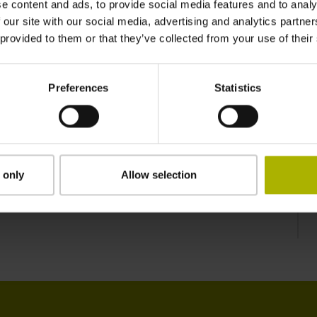
e content and ads, to provide social media features and to analy
エンコーダの取付け操作ガイドや動的運動の高
 our site with our social media, advertising and analytics partn
分解能測定といった機能が追加されます。
 provided to them or that they’ve collected from your use of their
Preferences
Statistics
 only
Allow selection