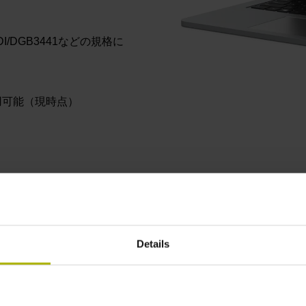
3、VDI/DGB3441などの規格に
使用可能（現時点）
Details
継続的に機能が向上
ACCOM 4.0ソフトウェアは、定期的に更新が行
なわれ、解析機能が拡張します。例えば、比較