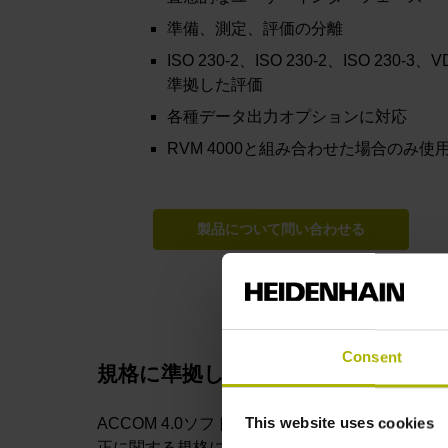
準備、測定、評価の分離
ISO 230-2、ISO 230-2、ISO 230-
準拠した評価
各種データ出力オプションに対応
RVM 4000と組み合わせた場合のみ
製品について問い合わせる
Consent
規格に準拠した校正
This website uses cookies
ACCOM 4.0ソフトウェアにより、工作機械の校
正に関する規格に準拠した測定や評価が可能で