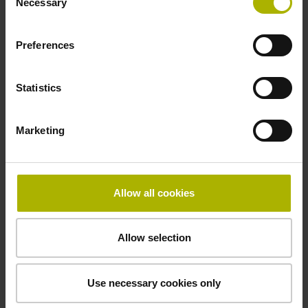
Necessary
Selection
Preferences
Statistics
Marketing
Allow all cookies
クロスシステム5軸加工
TCPM機能により、最適なツールガイダ
Allow selection
ンスが可能になります。3D-ToolComp
は、ツール半径のエラーを補正します。
Use necessary cookies only
その結果、TNC 640を使用した5軸加工
により、非常に短時間で完璧な部品を作