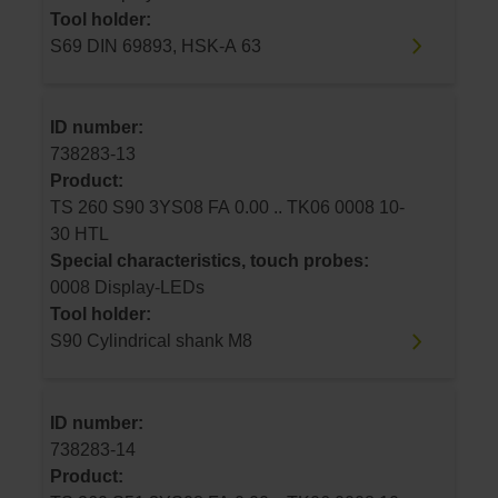
Tool holder:
S69 DIN 69893, HSK-A 63
ID number:
738283-13
Product:
TS 260 S90 3YS08 FA 0.00 .. TK06 0008 10-
30 HTL
Special characteristics, touch probes:
0008 Display-LEDs
Tool holder:
S90 Cylindrical shank M8
ID number:
738283-14
Product: