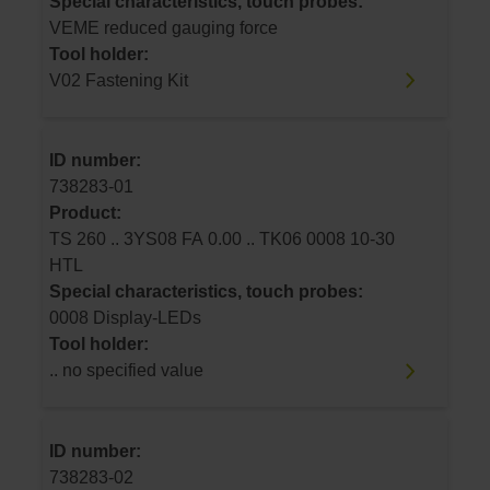
Special characteristics, touch probes:
VEME reduced gauging force
Tool holder:
V02 Fastening Kit
ID number:
738283-01
Product:
TS 260 .. 3YS08 FA 0.00 .. TK06 0008 10-30
HTL
Special characteristics, touch probes:
0008 Display-LEDs
Tool holder:
.. no specified value
ID number:
738283-02