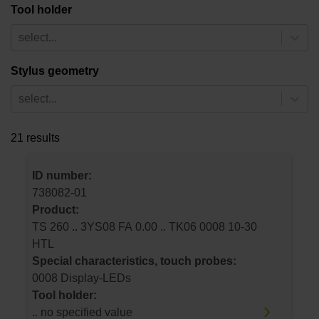
Tool holder
select...
Stylus geometry
select...
21 results
ID number:
738082-01
Product:
TS 260 .. 3YS08 FA 0.00 .. TK06 0008 10-30
HTL
Special characteristics, touch probes:
0008 Display-LEDs
Tool holder:
.. no specified value