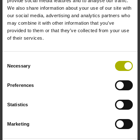
provide social media features and to analyse our traffic.
We also share information about your use of our site with
ID number:
our social media, advertising and analytics partners who
738283-05
may combine it with other information that you’ve
Product:
provided to them or that they’ve collected from your use
TS 260 S27 3YS08 FA 0.00 .. TK06 0008 10-
of their services.
30 HTL
Special characteristics, touch probes:
Consent
0008 Display-LEDs
Necessary
Selection
Tool holder:
S27 Mounting block 4xM3
Preferences
ID number:
Statistics
738283-06
Product:
TS 260 S75 3YS08 FA 0.00 .. TK06 0008 10-
Marketing
30 HTL
Special characteristics, touch probes: