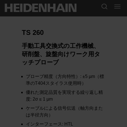
TS 260
手動工具交換式の工作機械、
研削盤、旋盤向けワーク用タ
ッチプローブ
プローブ精度（方向特性）: ±5 µm（標
準のT404スタイラス使用時）
優れた測定品質を実現する繰り返し精
度: 2σ ≤ 1 µm
ケーブルによる信号伝送（軸方向また
は半径方向）
インターフェース: HTL