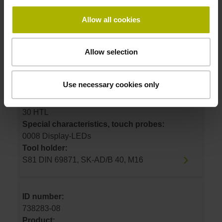
0008 Display-LEDs
Tool holder:
Allow all cookies
S75 DIN 69871, SK-AD/B 50, M24
Allow selection
ID number:
738283-07
Use necessary cookies only
Product:
TS 260 S81 3YS08 FA 0.00 .. TK06 0008 10-
30 HTL
Special characteristics, touch probes:
0008 Display-LEDs
Tool holder:
S81 DIN 69871, SK-AD/B 40, M16
ID number:
738283-08
Product: