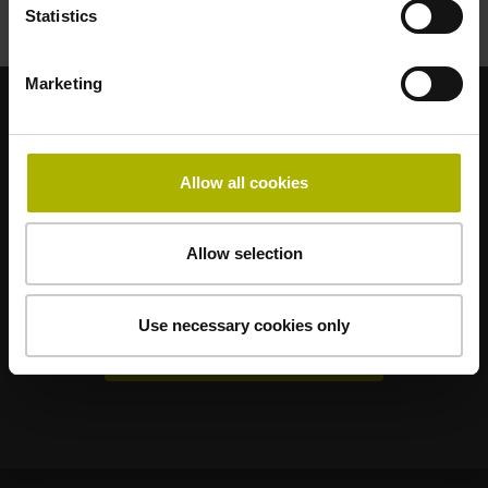
Statistics
Marketing
各アプリケーションに最適なブランド
AMO
ACU-RITE
ETEL
LEINE LINDE
LTN
NUMERIK JENA
Allow all cookies
RENCO
RSF
Allow selection
エンドユーザー向けポータル
Klartext Portal
Use necessary cookies only
技術トレーニング