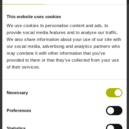
Robotics: precise positioning of
This website uses cookies
articulated robots | HEIDENHAIN
We use cookies to personalise content and ads, to
provide social media features and to analyse our traffic.
We also share information about your use of our site with
our social media, advertising and analytics partners who
may combine it with other information that you’ve
provided to them or that they’ve collected from your use
of their services.
Consent
SECONDARY ENCODERS: MOVE ARTICULATED ROBOTS VERY PRECISELY
Necessary
Selection
Preferences
Statistics