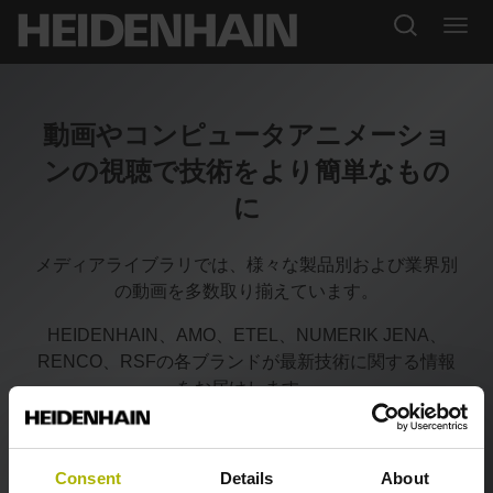
動画やコンピュータアニメーショ
ンの視聴で技術をより簡単なもの
に
メディアライブラリでは、様々な製品別および業界別
の動画を多数取り揃えています。
HEIDENHAIN、AMO、ETEL、NUMERIK JENA、
RENCO、RSFの各ブランドが最新技術に関する情報
をお届けします。
Consent
Details
About