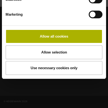
Marketing
各アプリケーションに最適なブランド
AMO
ACU-RITE
ETEL
LEINE LINDE
LTN
NUMERIK JENA
Allow all cookies
RENCO
RSF
エンドユーザー向けポータル
Allow selection
Klartext Portal
Use necessary cookies only
技術トレーニング
© HEIDENHAIN 2026