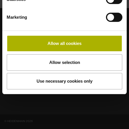
Marketing
各アプリケーションに最適なブランド
AMO
ACU-RITE
ETEL
LEINE LINDE
LTN
NUMERIK JENA
Allow all cookies
RENCO
RSF
エンドユーザー向けポータル
Allow selection
Klartext Portal
Use necessary cookies only
技術トレーニング
© HEIDENHAIN 2026