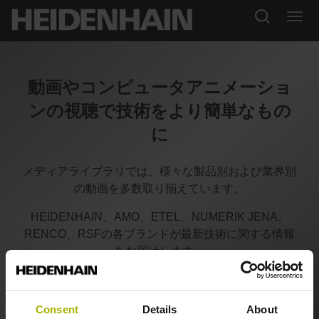
動画やコンピュータアニメーショ
ンの視聴で技術をより簡単なもの
に
メディアライブラリでは、様々な製品別および業界別
の動画を多数取り揃えています。
HEIDENHAIN、AMO、ETEL、NUMERIK JENA、
RENCO、RSFの各ブランドが最新技術に関する情報
をお届けします。
Consent
Details
About