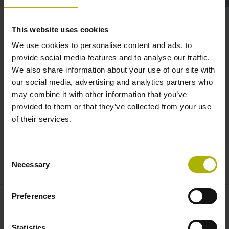
TNC7: Graphical Workpiece
This website uses cookies
Measurement | HEIDENHAIN
We use cookies to personalise content and ads, to
provide social media features and to analyse our traffic.
We also share information about your use of our site with
our social media, advertising and analytics partners who
may combine it with other information that you’ve
provided to them or that they’ve collected from your use
of their services.
Consent
TNC7: GRAPHICAL WORKPIECE MEASUREMENT
Necessary
Selection
Preferences
Statistics