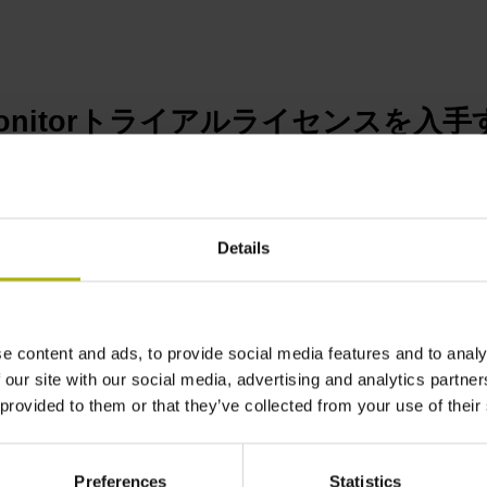
eMonitorトライアルライセンスを入
01
HEI
Details
お問い合わせ
03-3234
ォーム
に
e content and ads, to provide social media features and to analy
02
 our site with our social media, advertising and analytics partn
 provided to them or that they’ve collected from your use of their
をお聞かせ
Preferences
Statistics