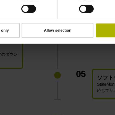
03
システ
各製造環
ます。
 only
Allow selection
04
ンスト
アのダウン
。
05
ソフト
State
応じてサ