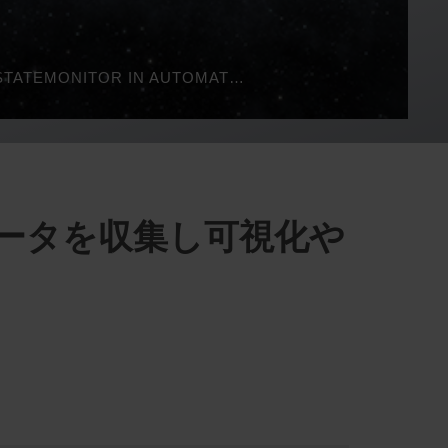
DIGITAL SHOP FLOOR: STATEMONITOR IN AUTOMATED PRODUCTION | HEIDENHAIN
のデータを収集し可視化や