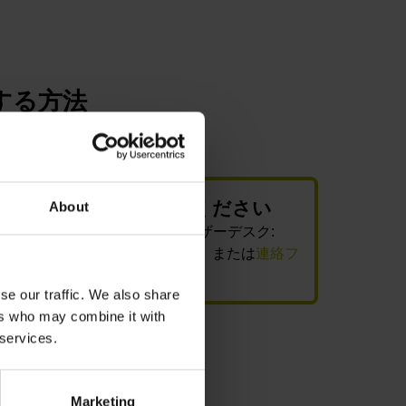
手する方法
DENHAINにお問い合わせください
About
先のDigital Shop Floorユーザーデスク:
-7781、
sales@heidenhain.co.jp
、または
連絡フ
記入してください
se our traffic. We also share
ers who may combine it with
 services.
Marketing