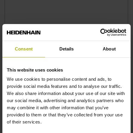
Consent
Details
About
プライバシーポリシーに関する内容に同意します。
*
This website uses cookies
We use cookies to personalise content and ads, to
provide social media features and to analyse our traffic.
お問い合わせへの対応にあたり、DR. JOHANNES
We also share information about your use of our site with
HEIDENHAIN GmbHは、ご提供いただいた個人情報を電
our social media, advertising and analytics partners who
子的に収集・利用・その他の方法で処理いたします。必要
may combine it with other information that you’ve
に応じて、DR. JOHANNES HEIDENHAIN GmbHの関連
provided to them or that they’ve collected from your use
販売パートナー(子会社や販売店)と情報を共有する場合が
of their services.
あります。これらの販売パートナーが、お問い合わせ対応
のために、独自の判断で直接ご連絡を差し上げることもご