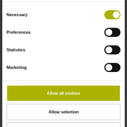
ざいます。
Consent
Necessary
* = 必須
Selection
送信
Preferences
Statistics
お問い合わせ先 – 営業部
営業部
Marketing
+81 3 3234 7781
sales@heidenhain.co.jp
Allow all cookies
お問い合わせ先 – サービス
ソリューションエンジニアリング部
Allow selection
+81 42 798 6262
service@heidenhain.co.jp