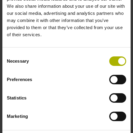
We also share information about your use of our site with
our social media, advertising and analytics partners who
may combine it with other information that you’ve
provided to them or that they’ve collected from your use
of their services.
Consent
Necessary
Selection
製品
Preferences
プライバシーポリシーに関する内容に同意します。
*
Statistics
DR. JOHANNES HEIDENHAIN GmbHから今後、メー
Marketing
ルや電話による個別のご案内や、DR. JOHANNES
HEIDENHAIN
GmbHのマーケティング活動のため
に、提供した情報が利用される可能性があることに同