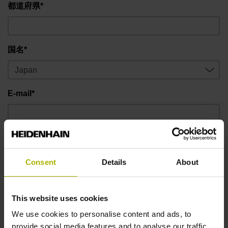
都道府県*
国名*
E-mail*
電話番号*
Consent
Details
About
お問い合わせ内容
This website uses cookies
We use cookies to personalise content and ads, to
provide social media features and to analyse our traffic.