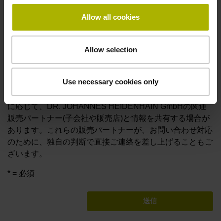
意します。こうした連絡に関する情報の利用について
Allow all cookies
は、sales@heidenhain.co.jp
宛てにメッセージを送る
ことで、いつでも停止を申し出ることができます。
Allow selection
お問い合わせへの対応にあたり、DR. JOHANNES
Use necessary cookies only
HEIDENHAIN GmbHは、ご提供いただいた個人情報を電
子的に収集・利用・その他の方法で処理いたします。必要
に応じて、DR. JOHANNES HEIDENHAIN GmbHの関連
販売パートナー(子会社や販売店)と情報を共有する場合が
あります。これらの販売パートナーが、お問い合わせ対応
のために、独自の判断で直接ご連絡を差し上げることもご
ざいます。
* = 必須
送信