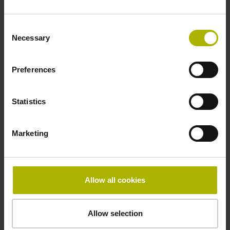
造工程と実際の生産性に関して詳細な分析を行うこと
ができます。StateMonitorは、ITに詳しくないユーザ
Consent
ーが簡単にデータを手動入力することもできます。工
Necessary
Selection
作機械からの通知メッセージを利用してNCプログラ
ム内から作業データを収集することも可能なため、デ
ータの手動入力作業とデータ入力端末を減らし、人的
Preferences
ミスを防ぎ、関連する全てのシステムでデータプール
を統一することができます。
Statistics
Marketing
Allow all cookies
Allow selection