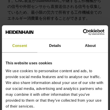
す。CNC装置がStateMonitorに中継する工作機械から
の信号や外部センサから直接送信される信号を収集し
ているため、最小限の労力で所有する工作機械全ての
エネルギー消費量を分析することができます。
ERP
やMES
とのデータ共有を自動化
異なるシステム間でデータを整合することは生産性に
は必要不可欠であるため、HEIDENHAIN StateMonitor
Consent
Details
About
は上位のERPやMESシステムと作業データを共有す
るインターフェースを用意しています。作業情報と関
連するスケジューリングデータは、StateMonitorに自
This website uses cookies
動送信され、JobTerminalで利用することができ、実
We use cookies to personalise content and ads, to
際の段取り時間、生産時間、生産数量など他の情報と
provide social media features and to analyse our traffic.
組み合わせて使用することができます。完了した作業
We also share information about your use of our site with
データを重要な実際の生産データと一緒に上位システ
our social media, advertising and analytics partners who
ムに送信することができます。
may combine it with other information that you’ve
provided to them or that they’ve collected from your use
作業データと工作機械データを組み合わせることで、
of their services.
オールインワンのソフトウェアツールを使用して、製