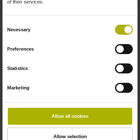
of their services.
新しい長さゲージMETROおよびSPECTOは互換性が
あるため、相互に取付け可能です。1つのアプリケー
ションでさまざまなバリエーションを使用できるた
Consent
め、測定ステーションの初期セットアップ時の汎用性
Necessary
Selection
が向上し、コストと労力を削減しながら既存のセット
アップ内での適応が容易になります。また、堅牢さ
Preferences
と、測定範囲全体にわたり安定した高い精度が得られ
るため、測定の信頼性が高くなります。
Statistics
Marketing
Allow all cookies
Allow selection