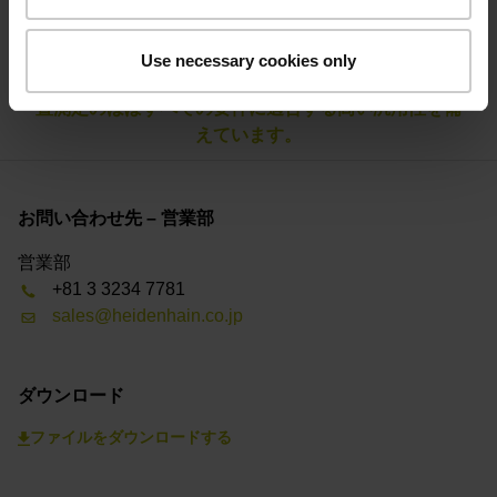
NUMERIK JENAの新世代長さゲージMETROおよび
Use necessary cookies only
SPECTO：計測技術、品質保証、測定装置の監視、位
置測定のほぼすべての要件に適合する高い汎用性を備
えています。
お問い合わせ先 – 営業部
営業部
+81 3 3234 7781
sales@heidenhain.co.jp
ダウンロード
ファイルをダウンロードする