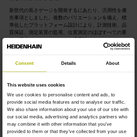
新世代の長さゲージを開発するにあたり、汎用性を優
先事項としました。複数のバリエーションを備え、標
準化したプラットフォーム設計により、計測技術、品
質保証、測定装置の監視、位置測定のほぼすべての要
件に適合させることができる適応性のあるモジュール
式システムが提供されます。そのため、必要な特性に
応じて選択することができます。
Consent
Details
About
精度等級：±0.5 µm（METRO）または±1.0
µm（SPECTO）
測定長：12 mmまたは30 mm
This website uses cookies
シャフト径：両測定長とも8 mmに標準化
We use cookies to personalise content and ads, to
provide social media features and to analyse our traffic.
コネクタアウトレット：軸方向または半径方向
We also share information about your use of our site with
プランジャー駆動方式：空気圧もしくは内蔵スプリ
our social media, advertising and analytics partners who
ング
may combine it with other information that you’ve
通信インターフェース：1 V
またはTTL
provided to them or that they’ve collected from your use
PP