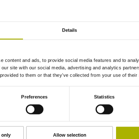
Details
視、診断に必要な全ての情報を出力します。そのた
e content and ads, to provide social media features and to analy
に使用できたら大変便利です。HEIDENHAIN
 our site with our social media, advertising and analytics partn
1により、機械や設備の修理および保守の担当者はエンコ
 provided to them or that they’ve collected from your use of their
価するための実用的なオプションを入手すること
Preferences
Statistics
M 21はHEIDENHAIN製エンコーダの診断と検査
で、結果がわかりやすく表示されます。全ての
、診断を簡単にサポートします。定期的かつ無償のフ
り常に最新技術に対応し、現在と次世代両方のエ
 only
Allow selection