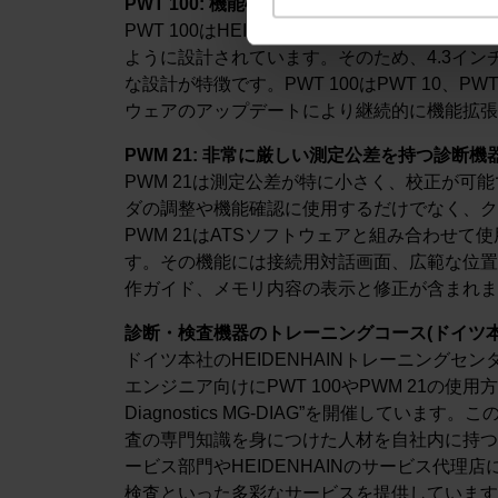
PWT 100: 機能確認および調整用の持ち運び
PWT 100はHEIDENHAIN製エンコーダ
ように設計されています。そのため、4.3イ
な設計が特徴です。PWT 100はPWT 10、P
ウェアのアップデートにより継続的に機能拡張
PWM 21: 非常に厳しい測定公差を持つ診断機
PWM 21は測定公差が特に小さく、校正が可
ダの調整や機能確認に使用するだけでなく、ク
PWM 21はATSソフトウェアと組み合わせ
す。その機能には接続用対話画面、広範な位置
作ガイド、メモリ内容の表示と修正が含まれま
診断・検査機器のトレーニングコース(ドイツ本
ドイツ本社のHEIDENHAINトレーニング
エンジニア向けにPWT 100やPWM 21の使用
Diagnostics MG-DIAG”を開催して
査の専門知識を身につけた人材を自社内に持つこ
ービス部門やHEIDENHAINのサービス代
検査といった多彩なサービスを提供しています