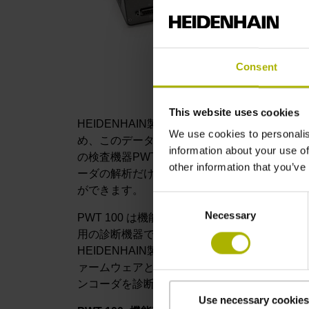
Consent
This website uses cookies
HEIDENHAIN製エンコーダは、調整、監
We use cookies to personalis
め、このデータを日常の操作の中で迅速かつ簡単
information about your use of
の検査機器PWT 100 と診断機器PWM 2
other information that you’ve
ーダの解析だけでなく、幅広い情報を表示・評
ができます。
Consent
Necessary
Selection
PWT 100 は機能確認や調整用の検査機器、PW
用の診断機器です。どちらも簡単な操作が特長
HEIDENHAIN製エンコーダの調整、監視
ァームウェアとソフトウェアアップデートによ
ンコーダを診断・検査することができます。
Use necessary cookies