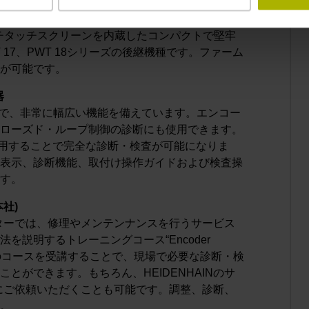
可能な検査機器
の機能確認を生産機械や設備の現場に持ち運んで行える
ンチタッチスクリーンを内蔵したコンパクトで堅牢
WT 17、PWT 18シリーズの後継機種です。ファーム
が可能です。
器
能で、非常に幅広い機能を備えています。エンコー
ローズド・ループ制御の診断にも使用できます。
て使用することで完全な診断・検査が可能になりま
表示、診断機能、取付け操作ガイドおよび検査操
す。
社)
センターでは、修理やメンテンナンスを行うサービス
方法を説明するトレーニングコース“Encoder
います。このコースを受講することで、現場で必要な診断・検
とができます。もちろん、HEIDENHAINのサ
理店にご依頼いただくことも可能です。調整、診断、
。