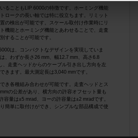
ることもLIP 6000の特徴です。ホーミング機能
トロークの長い軸では特に役立ちます。リミット
置の検出が可能です。スケール取付け作業時にリ
ト機能とホーミング機能とあわせることで、走査
別することが可能です。
6000は、コンパクトなデザインを実現していま
ずか長さ26 mm、幅12.7 mm、高さ6.8
意し、走査ヘッドからのケーブル引き出し方向を左
きます。最大測定長は3,040 mmです。
に選択でき各種組み合わせが可能です。走査ヘッドとス
.2 mmの公差があり、横方向の許容オフセット量も
容量は±5 mrad、ヨーの許容量は±2 mradです。
差により簡単に取付けができ、シンプルな部品構成で使