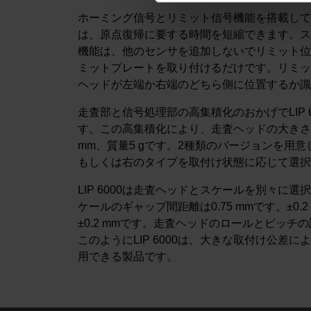
ホーミング信号とリミット信号機能を搭載してい
は、原点復帰に要する時間を短縮できます。ス
機能は、他のセンサを追加しないでリミット位
ミットプレートを取り付けるだけです。リミッ
ヘッドが左端か右端のどちら側に位置するか識
走査部と信号処理部の高集積化のおかげでLIP 
す。この高集積化により、走査ヘッドの大きさは、わ
mm、質量5 gです。2種類のバージョンを用
もしくは右のタイプを取付け状態に応じて選択で
LIP 6000は走査ヘッドとスケールを別々
ケールのギャップ間距離は0.75 mmです。±0
±0.2 mmです。走査ヘッドのロールとピッチの許
このようにLIP 6000は、大きな取付け公
用できる製品です。