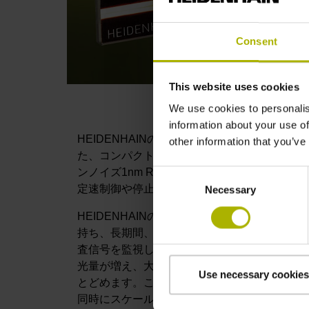
Consent
This website uses cookies
We use cookies to personalis
information about your use of
HEIDENHAINの新しいオープンタイプリニア
other information that you’ve
た、コンパクトで、信頼性のある高精度位置計測
ンノイズ1nm RMS、そして狭ピッチ精度が±0.
Consent
定速制御や停止時の位置安定性の高さを求める
Necessary
Selection
HEIDENHAINの新しい信号処理ASIC HS
持ち、長期間、常に高品質の走査信号を出力する
査信号を監視し、信号出力値が減少した場合、
光量が増え、大きな信号安定化処理を行ってい
Use necessary cookies
とどめます。これは信号安定化処理において信
同時にスケールが汚れても元々の理想的な信号