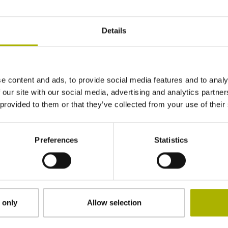
Details
e content and ads, to provide social media features and to analy
 our site with our social media, advertising and analytics partn
エンコーダLIP 6000は、干渉走査方式を採用し
 provided to them or that they’ve collected from your use of their
が可能な製品です。内挿精度±3 nm、ポジショ
175 µm/5 mm 以下という優れた特性を持つため、
アプリケーションに最適です。
Preferences
Statistics
P 1.0を採用することにより、これら優れた性能特性を
ことを可能にしています。HSP 1.0は、常に走
LED光源の電流値を調整します。その結果、LED
ても走査信号のノイズ成分への悪影響を最小限に
 only
Allow selection
号レベルを増幅させるシステムとは対照的です。
波形を維持することも可能です。