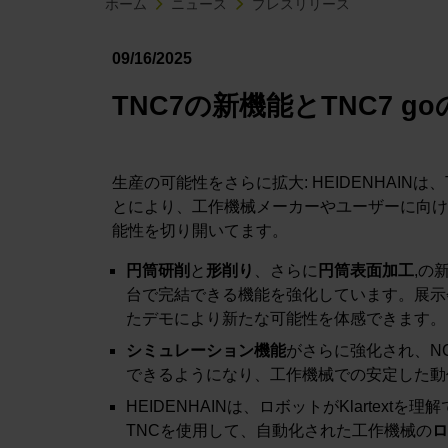
ホーム
ニュース
プレスリリース
09/16/2025
TNC7の新機能とTNC7 g
生産の可能性をさらに拡大: HEIDENHAIN
とにより、工作機械メーカーやユーザーに向け
能性を切り開いてます。
円筒研削
と
形削り
、さらに
円筒表面加工
,の
台で完結できる機能を強化しています。展示会
たデモにより新たな可能性を体感できます。
シミュレーション機能
がさらに強化され、N
できるようになり、工作機械での安定した動
HEIDENHAINは、ロボットがKlartex
TNCを使用して、自動化された工作機械の
ロ