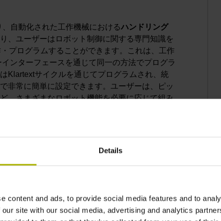
より、自動化された工作機械における
ハンドリング
り、ユーザーはロボット制御に関する専門知識を
作・プログラムすることができます。これは、工作
ーインターフェースを通じて同一の方法でプログラ
lartextサイクルを通じてプログラムされ、統
で非常に簡単に設定できます。ユーザーは、ピッ
ど、さまざまなロボット機能を必要に応じて組み
イーサネット経由でTNCに接続され、バスシステ
ロフィットも非常に容易です。
7シリーズの先進的で直感的なユーザーエクスペリエンス
Details
、日常業務を大幅に簡素化する実用的な機能をさ
ィカル位置決め」機能が代表的です。ユーザーは
クリーン上で目的の輪郭、パターン、穴あけ位置
らの動作を自動的に実行します。同様に便利なの
e content and ads, to provide social media features and to analy
より、穴あけや正面フライスなどの代表的な加工
 our site with our social media, advertising and analytics partn
らの機能により、TNC7 goは、迅速に成果を求