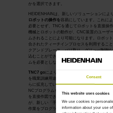
かを選択できます。
HEIDENHAINは、新しいソリューションに
ロボットの操作を
容易にしています。これによ
必要とせず、TNCを通じてロボットを直接操
機械とロボットの動作が、CNC装置のユーザ
ムされることにより可能になります。ロボットはK
合されたティーチインプロセスを利用すること
クアンドプレース、バリ取り、グリッパ制御な
込むことができます。ロボットコントローラは
ムを必要としないため、既存の工作機械のレト
TNC7 go
により、HEIDENHAINはTNC
Consent
を職業訓練用途や旧型の工作機械用に最適化し
らに拡充しています。中でも、新しい「グラフ
NCプログラムを作成する代わりに、タッチス
This website uses cookies
を直接作図できます。そしてCNC装置はこれ
We use cookies to personalis
が、新しい「手動サイクル」機能です。これに
information about your use of
作業をプログラミングなしで実行できます。これ