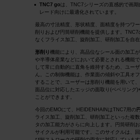
TNC7 go
は、TNC7シリーズの直感的で画
レード向けに最適化されています。
最高の寸法精度、形状精度、面精度を持つワー
削りおよび円筒研削機能を提供します。TNC
なくフライス加工、旋削加工、研削加工を自在
形削り
機能により、高品位なシール面の加工が
や半導体産業などにおいて必要とされる機能で
して常に自動的に直角を維持するため、ユーザ
ん。この制御機能は、作業面の傾斜や工具オフ
することで、ユーザーは形削り機能を用いて、
面品位に対応したエッジの面取り(ベベリング)
ことができます。
今回のEMOにて、HEIDENHAINはTNC7用の
ライス加工、旋削加工、研削加工といった複数
タの加工能力がさらに向上します。円筒研削お
サイクルが利用可能です。このサイクルは、回
び短ストロークの研削の両方に対応しています