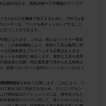
期的な操作設計を、職業訓練や工作機械のアップグ
クを1台の工作機械で加工するために、TNC7は形
7のユーザーは、ワークを再チャッキングすること
に行うことができます。
可能になります。これは、例えばバッテリー製造
す。この制御機能により、形削り工具は輪郭に対
ーは主軸角度をプログラムする必要はありませ
セットを自動的に補正します。適切な工具を使用
印刷技術や宝飾・時計製造業で求められる特殊な
や、表面へのパターン刻印(エンジンターン)を行う
円筒研削
機能を初めて公開します。これにより、フ
の工程を1台で完結できるため、マシニングセン
よび研削砥石のドレッシングには、標準化された
転対称形状のワークに対して、長ストロークおよ
。この工程では、往復動作と送り動作が互いに独