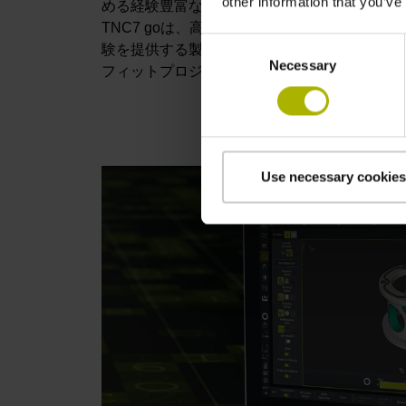
other information that you’ve
める経験豊富な専門家にとって理想的であると
TNC7 goは、高い生産性、短期間で習得で
Consent
験を提供する製品です。TNC7 goは、最先
Necessary
Selection
フィットプロジェクトのニーズに的確に応える
Use necessary cookies