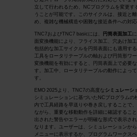
立して行われるため、NCプログラムを変更す
うことが可能です。このサイクルは、接近と離
め、複雑な機械構造や困難な接近条件への対応
TNC7およびTNC7 basicには、
円筒表面加工
に
面変換機能により、フライス加工、穴あけ加工
包括的な加工サイクルを円筒表面にも適用する
工具をロータリテーブルの軸および円筒形ワー
変換機能を有効にすると、円筒表面上で必要な
す。加工中、ロータリテーブルの動作によって
す。
EMO 2025より、TNC7の高度な
シミュレーシ
シミュレーションに基づいたNCプログラムの
内で工具経路を早送りや巻き戻しすることで、
ながら、重要な移動動作を詳細に確認すること
出された警告やエラーが明確な形式で表示され
なります。ユーザーは、シミュレーションから
メニューに表示するか、プログラムワークスペ